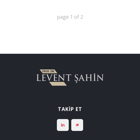
page
1
of
2
TAKİP ET