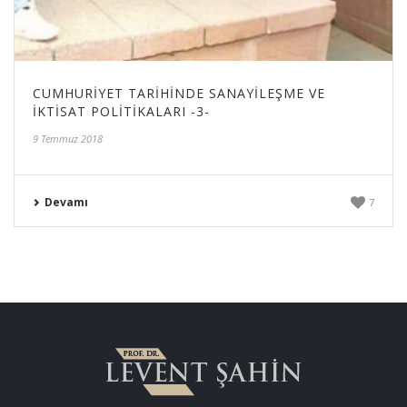
CUMHURIYET TARIHINDE SANAYILEŞME VE
İKTISAT POLITIKALARI -3-
9 Temmuz 2018
Devamı
7