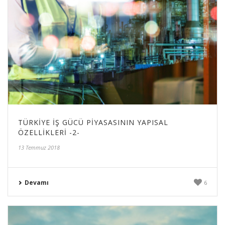
TÜRKIYE İŞ GÜCÜ PIYASASININ YAPISAL
ÖZELLIKLERI -2-
13 Temmuz 2018
Devamı
6