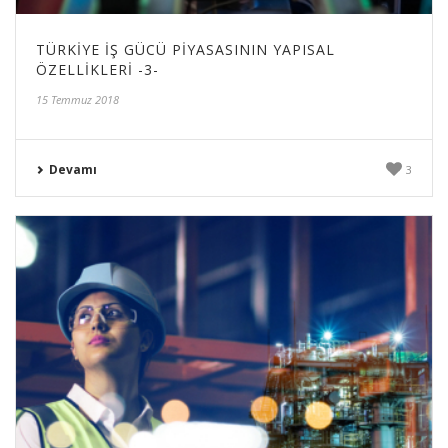
TÜRKIYE İŞ GÜCÜ PIYASASININ YAPISAL
ÖZELLIKLERI -3-
15 Temmuz 2018
Devamı
3