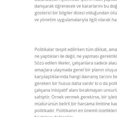
danışarak öğrenecek ve kararlarını bu doğru
gösterici bir bilgiler dizesi olduğundan ötü
ve yönetim uygulamalarıyla ilgili olarak haz
Politikalar tespit edilirken tüm dikkat, amac
ne yaptıkları ile değil, ne yapması gerektikle
Sözü edilen ilkeler, çalışanlara sadece al
amaçlara ulaşmada genel bir planın oluşum
karşılaştıklarında hangi davranış tarzını b
gereken bir husus daha vardır ki o da politi
çalışana inisiyatif alanı bırakmayan unsurlar
sahiptir. Örnek vermek gerekirse, bir işletm
müdürünün belirli bir harcama limitine kad
politikadır. Politikanın en önemli özellikler