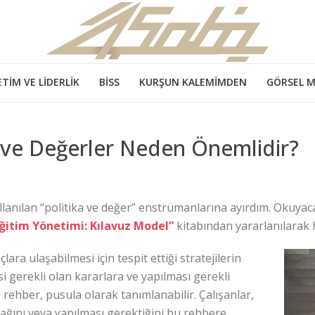
TIM VE LIDERLIK
BİSS
KURŞUN KALEMIMDEN
GÖRSEL 
ka ve Değerler Neden Önemlidir?
lanılan “politika ve değer” enstrümanlarına ayırdım. Okuyac
Eğitim Yönetimi: Kılavuz Model”
kitabından yararlanılarak h
ara ulaşabilmesi için tespit ettiği stratejilerin
 gerekli olan kararlara ve yapılması gerekli
, rehber, pusula olarak tanımlanabilir. Çalışanlar,
cağını veya yapılması gerektiğini bu rehbere