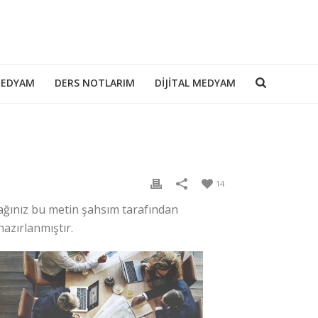
MEDYAM
DERS NOTLARIM
DIJITAL MEDYAM
14
ağınız bu metin şahsım tarafından
azırlanmıştır.