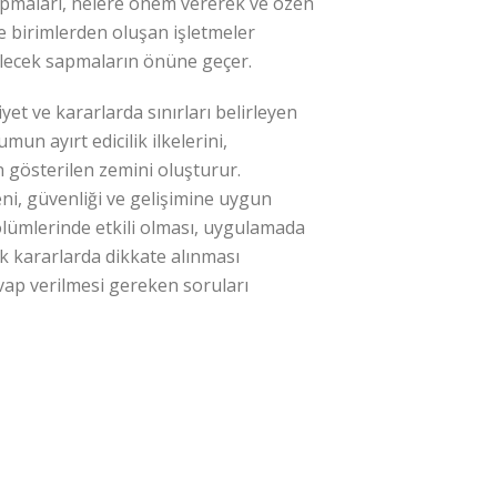
 yapmaları, nelere önem vererek ve özen
e birimlerden oluşan işletmeler
elecek sapmaların önüne geçer.
yet ve kararlarda sınırları belirleyen
mun ayırt edicilik ilkelerini,
n gösterilen zemini oluşturur.
ni, güvenliği ve gelişimine uygun
ölümlerinde etkili olması, uygulamada
k kararlarda dikkate alınması
vap verilmesi gereken soruları