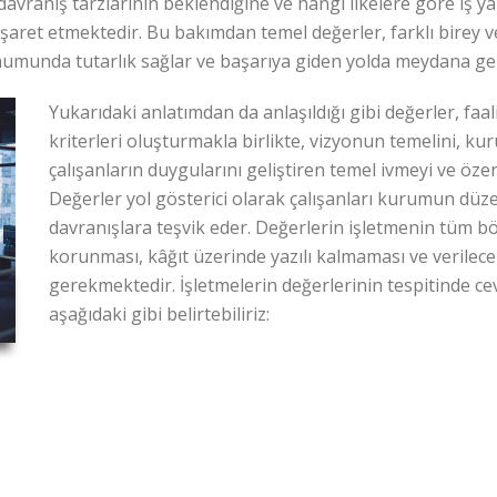
 davranış tarzlarının beklendiğine ve hangi ilkelere göre iş
şaret etmektedir. Bu bakımdan temel değerler, farklı birey v
unumunda tutarlık sağlar ve başarıya giden yolda meydana g
Yukarıdaki anlatımdan da anlaşıldığı gibi değerler, faali
kriterleri oluşturmakla birlikte, vizyonun temelini, kuru
çalışanların duygularını geliştiren temel ivmeyi ve öze
Değerler yol gösterici olarak çalışanları kurumun düze
davranışlara teşvik eder. Değerlerin işletmenin tüm b
korunması, kâğıt üzerinde yazılı kalmaması ve verilece
gerekmektedir. İşletmelerin değerlerinin tespitinde ce
aşağıdaki gibi belirtebiliriz: