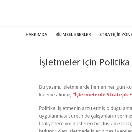
HAKKIMDA
BILIMSEL ESERLER
STRATEJIK YÖNE
İşletmeler için Politi
Bu yazımı, işletmelerde hemen her gün kul
kaleme alınmış
“İşletmelerde Stratejik 
Politika, işletmenin arzu etmiş olduğu amaçl
uygulanması sürecinde çalışanların vermesi
faaliyetlere yol gösteren bir düşünce tarzı
bulundukları işletmede işlerin nasıl yapıla