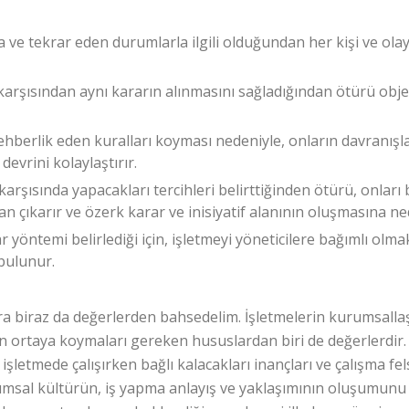
la ve tekrar eden durumlarla ilgili olduğundan her kişi ve olay 
karşısından aynı kararın alınmasını sağladığından ötürü objek
 rehberlik eden kuralları koyması nedeniyle, onların davranışl
devrini kolaylaştırır.
 karşısında yapacakları tercihleri belirttiğinden ötürü, onları 
 çıkarır ve özerk karar ve inisiyatif alanının oluşmasına ne
ar yöntemi belirlediği için, işletmeyi yöneticilere bağımlı olma
bulunur.
onra biraz da değerlerden bahsedelim. İşletmelerin kurumsall
çin ortaya koymaları gereken hususlardan biri de değerlerdir.
işletmede çalışırken bağlı kalacakları inançları ve çalışma fel
urumsal kültürün, iş yapma anlayış ve yaklaşımının oluşumunu 