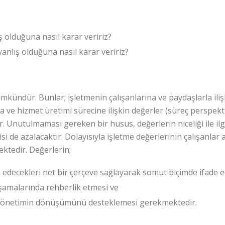
ş olduğuna nasıl karar veririz?
anlış olduğuna nasıl karar veririz?
ündür. Bunlar; işletmenin çalışanlarına ve paydaşlarla ilişki
a ve hizmet üretimi sürecine ilişkin değerler (süreç perspekti
ir. Unutulmaması gereken bir husus, değerlerin niceliği ile ilgi
isi de azalacaktır. Dolayısıyla işletme değerlerinin çalışanl
ktedir. Değerlerin;
fa edecekleri net bir çerçeve sağlayarak somut biçimde ifade e
aşamalarında rehberlik etmesi ve
k yönetimin dönüşümünü desteklemesi gerekmektedir.