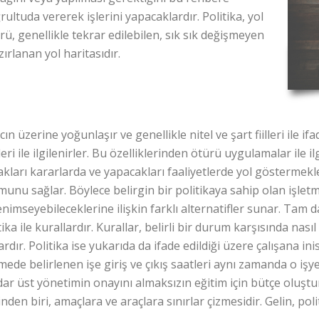
ltuda vererek işlerini yapacaklardır. Politika, yol
rü, genellikle tekrar edilebilen, sık sık değişmeyen
ırlanan yol haritasıdır.
ın üzerine yoğunlaşır ve genellikle nitel ve şart fiilleri ile if
ri ile ilgilenirler. Bu özelliklerinden ötürü uygulamalar ile ilgi
acakları kararlarda ve yapacakları faaliyetlerde yol gösterme
unu sağlar. Böylece belirgin bir politikaya sahip olan işlet
enimseyebileceklerine ilişkin farklı alternatifler sunar. Tam
ka ile kurallardır. Kurallar, belirli bir durum karşısında nasıl
dır. Politika ise yukarıda da ifade edildiği üzere çalışana ini
ede belirlenen işe giriş ve çıkış saatleri aynı zamanda o işye
ar üst yönetimin onayını almaksızın eğitim için bütçe oluştur
inden biri, amaçlara ve araçlara sınırlar çizmesidir. Gelin, pol