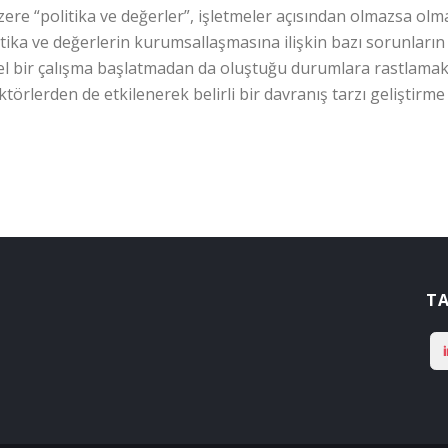
zere “politika ve değerler”, işletmeler açısından olmazsa ol
litika ve değerlerin kurumsallaşmasına ilişkin bazı sorunların
zel bir çalışma başlatmadan da oluştuğu durumlara rastlam
örlerden de etkilenerek belirli bir davranış tarzı geliştir
TA