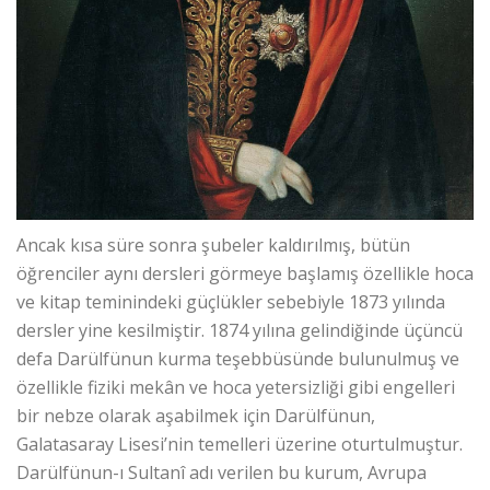
Ancak kısa süre sonra şubeler kaldırılmış, bütün
öğrenciler aynı dersleri görmeye başlamış özellikle hoca
ve kitap teminindeki güçlükler sebebiyle 1873 yılında
dersler yine kesilmiştir. 1874 yılına gelindiğinde üçüncü
defa Darülfünun kurma teşebbüsünde bulunulmuş ve
özellikle fiziki mekân ve hoca yetersizliği gibi engelleri
bir nebze olarak aşabilmek için Darülfünun,
Galatasaray Lisesi’nin temelleri üzerine oturtulmuştur.
Darülfünun-ı Sultanî adı verilen bu kurum, Avrupa