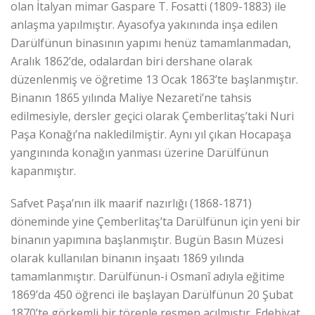
olan İtalyan mimar Gaspare T. Fosatti (1809-1883) ile
anlaşma yapılmıştır. Ayasofya yakınında inşa edilen
Darülfünun binasının yapımı henüz tamamlanmadan,
Aralık 1862’de, odalardan biri dershane olarak
düzenlenmiş ve öğretime 13 Ocak 1863’te başlanmıştır.
Binanın 1865 yılında Maliye Nezareti’ne tahsis
edilmesiyle, dersler geçici olarak Çemberlitaş’taki Nuri
Paşa Konağı’na nakledilmiştir. Aynı yıl çıkan Hocapaşa
yangınında konağın yanması üzerine Darülfünun
kapanmıştır.
Safvet Paşa’nın ilk maarif nazırlığı (1868-1871)
döneminde yine Çemberlitaş’ta Darülfünun için yeni bir
binanın yapımına başlanmıştır. Bugün Basın Müzesi
olarak kullanılan binanın inşaatı 1869 yılında
tamamlanmıştır. Darülfünun-i Osmanî adıyla eğitime
1869’da 450 öğrenci ile başlayan Darülfünun 20 Şubat
1870’te görkemli bir törenle resmen açılmıştır. Edebiyat,