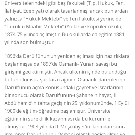
üniversitelerindeki gibi beş fakülteli (Tıp, Hukuk, Fen,
İlahiyat, Edebiyat) olarak tasarlanmış, ancak bunlardan
yalnızca “Hukuk Mektebi” ve Fen Fakültesi yerine de
“Turuk u Maabir Mektebi” (Yollar ve köprüler okulu)
1874-75 yılında açılmıştır. Bu okullarda da eğitim 1881
yılında son bulmuştur.
1896’da Darülfünun’un yeniden açılması için hazırlıklara
başlanmışsa da 1897’de Osmanlı- Yunan savaşı bu
girişimi geciktirmiştir. Ancak ülkenin içinde bulunduğu
bütün olumsuz şartlara rağmen Osmanlı idarecilerinin
Darülfünun açma konusundaki gayret ve ısrarlarının
bir sonucu olarak Darülfünun-ı Şahane nihayet, II.
Abdülhamid’in tahta geçişinin 25. yıldönümünde, 1 Eylül
1900’de eğitim-öğretime başlamıştır. Üniversite
eğitiminin süreklilik kazanması da bu kurum ile
olmuştur. 1908 yılında II. Meşrutiyet’in ilanından sonra,
ismi önce Darülfünun-i Osmanî olarak değiştirilmiş ve