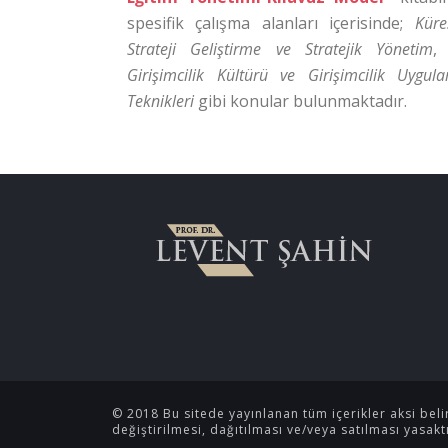
spesifik çalışma alanları içerisinde;
Küre
Strateji Geliştirme ve Stratejik Yönetim
Girişimcilik Kültürü ve Girişimcilik Uygula
Teknikleri
gibi konular bulunmaktadır.
© 2018 Bu sitede yayınlanan tüm içerikler aksi belir
değiştirilmesi, dağıtılması ve/veya satılması yasaktı