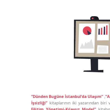
“Dünden Bugüne İstanbul’da Ulaşım”
,
“A
İşsizliği”
kitaplarının iki yazarından biri 
Eğitim Yönetimi-Kılavuz Model”
kitabın