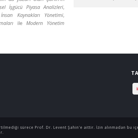
sel İşgücü Piyasa Analizleri
,
,
İnsan Kaynakları Yönetimi
,
maları
ile
Modern Yönetim
TA
tilmediği sürece Prof. Dr. Levent Şahin'e aittir. İzin alınmadan bu i
r.