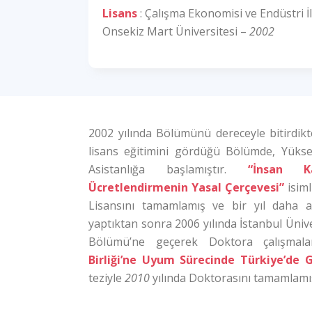
Lisans
: Çalışma Ekonomisi ve Endüstri İl
Onsekiz Mart Üniversitesi –
2002
2002 yılında Bölümünü dereceyle bitirdikte
lisans eğitimini gördüğü Bölümde, Yükse
Asistanlığa başlamıştır.
“İnsan K
Ücretlendirmenin Yasal Çerçevesi”
isiml
Lisansını tamamlamış ve bir yıl daha ay
yaptıktan sonra 2006 yılında İstanbul Üniver
Bölümü’ne geçerek Doktora çalışmalar
Birliği’ne Uyum Sürecinde Türkiye’de G
teziyle
2010
yılında Doktorasını tamamlamış