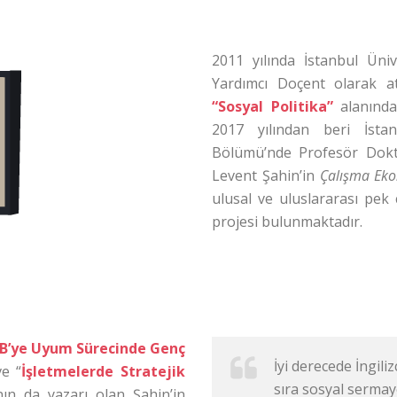
2011 yılında İstanbul Üniv
Yardımcı Doçent olarak a
“Sosyal Politika”
alanında
2017 yılından beri İstan
Bölümü’nde Profesör Dokt
Levent Şahin’in
Çalışma Eko
ulusal ve uluslararası pek 
projesi bulunmaktadır.
B’ye Uyum Sürecinde Genç
İyi derecede İngili
ve “
İşletmelerde Stratejik
sıra sosyal sermay
ın da yazarı olan Şahin’in