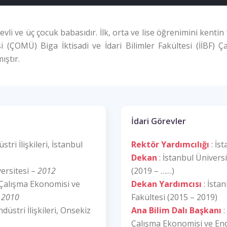
evli ve üç çocuk babasıdır. İlk, orta ve lise öğrenimini kenti
(ÇOMÜ) Biga İktisadi ve İdari Bilimler Fakültesi (İİBF) Ça
ıştır.
İdari Görevler
ri İlişkileri, İstanbul
Rektör Yardımcılığı
: İs
Dekan
: İstanbul Ünivers
versitesi –
2012
(2019 – ……)
 Çalışma Ekonomisi ve
Dekan Yardımcısı
: İsta
–
2010
Fakültesi (2015 – 2019)
üstri İlişkileri, Onsekiz
Ana Bilim Dalı Başkanı
:
Çalışma Ekonomisi ve Endü